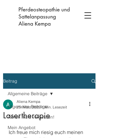
Pferdeosteopathie und
Sattelanpassung
Aliena Kempa
Beitrag
Allgemeine Beiträge
Aliena Kempa
Allgemeine Beiträge
25. März 2022
1 Min. Lesezeit
Lasertherapie
Atmen nicht vergessen!
Mein Angebot
Ich freue mich riesig euch meinen 