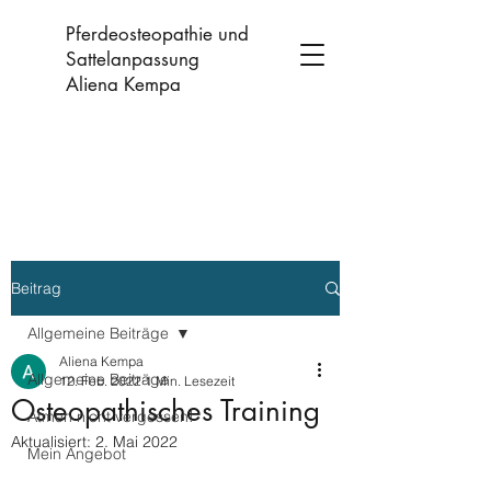
Pferdeosteopathie und
Sattelanpassung
Aliena Kempa
Beitrag
Allgemeine Beiträge
Aliena Kempa
Allgemeine Beiträge
12. Feb. 2022
1 Min. Lesezeit
Osteopathisches Training
Atmen nicht vergessen!
Aktualisiert:
2. Mai 2022
Mein Angebot