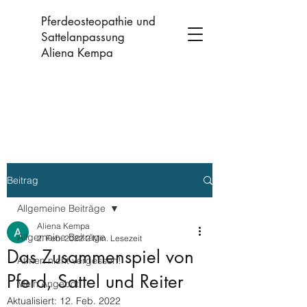
Pferdeosteopathie und
Sattelanpassung
Aliena Kempa
Beitrag
Allgemeine Beiträge
Aliena Kempa
Allgemeine Beiträge
2. Feb. 2022
2 Min. Lesezeit
Das Zusammenspiel von
Atmen nicht vergessen!
Pferd, Sattel und Reiter
Mein Angebot
Aktualisiert:
12. Feb. 2022