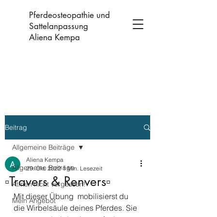
Pferdeosteopathie und
Sattelanpassung
Aliena Kempa
Beitrag
Allgemeine Beiträge
Aliena Kempa
Allgemeine Beiträge
29. Okt. 2022
1 Min. Lesezeit
▫️Travers & Renvers▫️
Atmen nicht vergessen!
Mit dieser Übung  mobilisierst du 
Mein Angebot
die Wirbelsäule deines Pferdes. Sie 