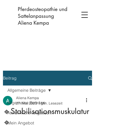
Pferdeosteopathie und
Sattelanpassung
Aliena Kempa
Beitrag
Allgemeine Beiträge
Aliena Kempa
Allgemeine Beiträge
27. Mai 2023
1 Min. Lesezeit
🔹Stabilisationsmuskulatur
Atmen nicht vergessen!
🔹
Mein Angebot