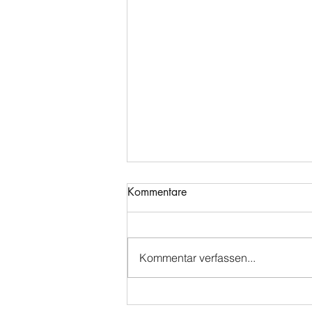
Kommentare
Kommentar verfassen...
🌉Die Statik des Pferderückens