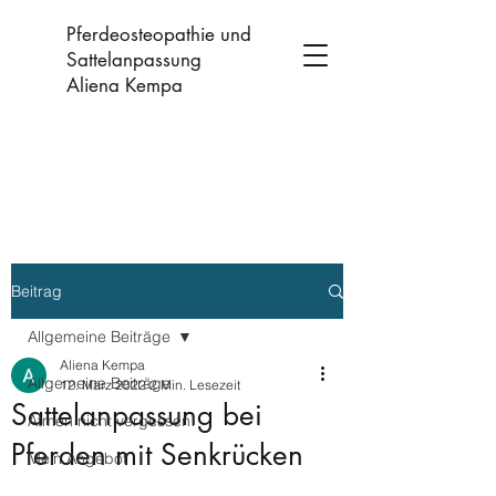
Pferdeosteopathie und
Sattelanpassung
Aliena Kempa
Beitrag
Allgemeine Beiträge
Aliena Kempa
Allgemeine Beiträge
12. März 2022
2 Min. Lesezeit
Sattelanpassung bei
Atmen nicht vergessen!
Pferden mit Senkrücken
Mein Angebot