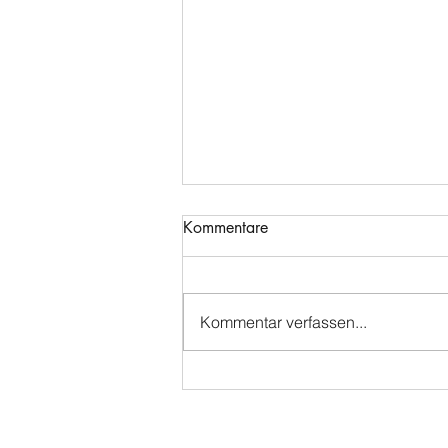
Kommentare
Kommentar verfassen...
🌉Die Statik des Pferderückens
🌉