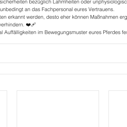
icherheiten bezüglich Lahmheiten oder unphysiologis
nbedingt an das Fachpersonal eures Vertrauens.
keiten erkannt werden, desto eher können Maßnahmen erg
erhindern. ❤️‍🩹
l Auffälligkeiten im Bewegungsmuster eures Pferdes fes