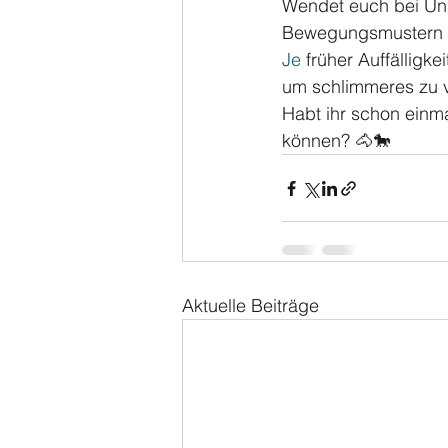
Wendet euch bei Uns
Bewegungsmustern u
Je
 früher Auffällig
um schlimmeres zu v
Habt ihr schon einma
können? 🐴🐎
Aktuelle Beiträge