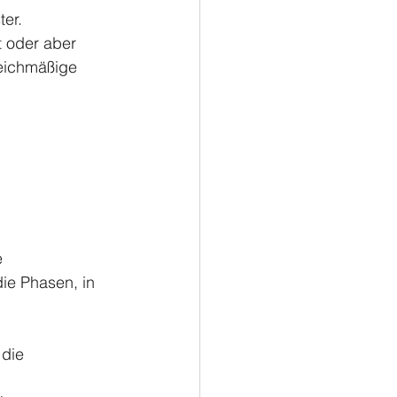
er.
t oder aber 
eichmäßige 
e 
ie Phasen, in 
 die 