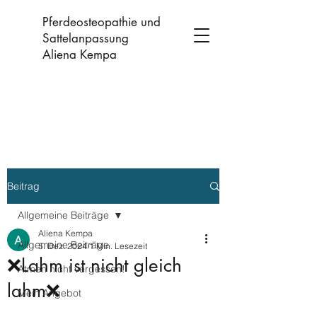
Pferdeosteopathie und
Sattelanpassung
Aliena Kempa
Beitrag
Allgemeine Beiträge
Aliena Kempa
Allgemeine Beiträge
5. Dez. 2024
1 Min. Lesezeit
❌Lahm ist nicht gleich
Atmen nicht vergessen!
lahm❌
Mein Angebot