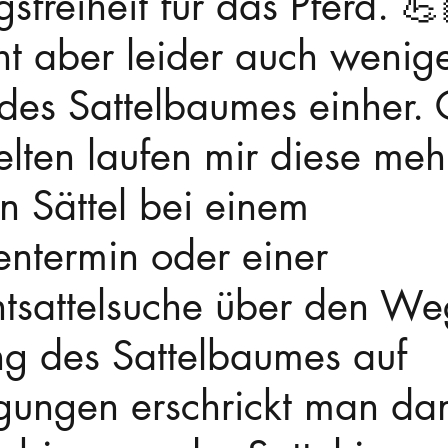
freiheit für das Pferd. 💪
t aber leider auch wenige
t des Sattelbaumes einher. 
selten laufen mir diese meh
en Sättel bei einem 
ntermin oder einer 
tsattelsuche über den Weg
ng des Sattelbaumes auf 
gungen erschrickt man da