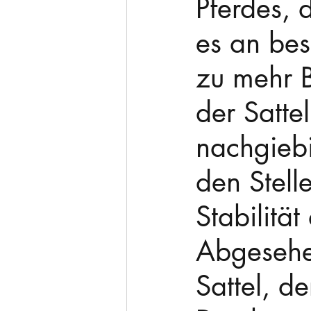
Pferdes, 
es an bes
zu mehr 
der Satte
nachgiebi
den Stell
Stabilitä
Abgesehe
Sattel, d