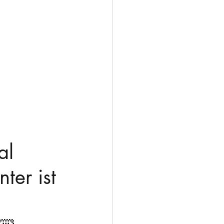
al 
er ist 