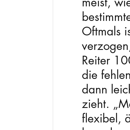
meist, wi
bestimmte
Oftmals i
verzogen,
Reiter 10
die fehlen
dann leic
zieht. „Ma
flexibel,