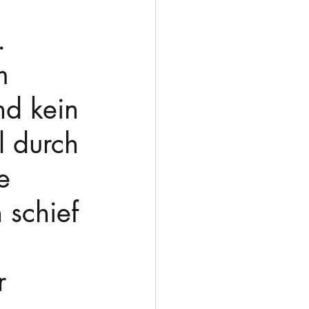
. 
m 
nd kein 
l durch 
e 
 schief 
r 