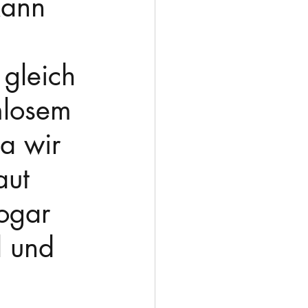
kann 
 gleich 
mlosem 
da wir 
aut 
ogar 
l und 