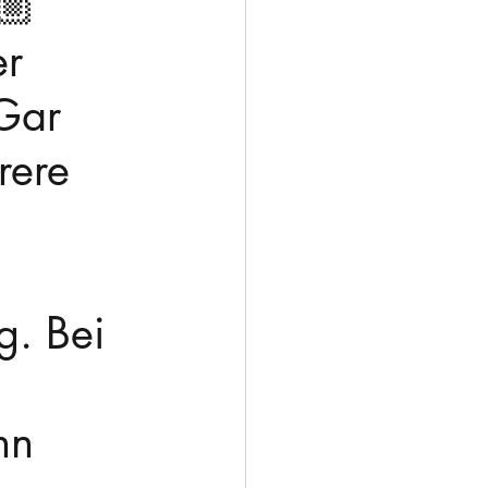
🏼
r 
Gar 
rere 
. Bei 
nn 