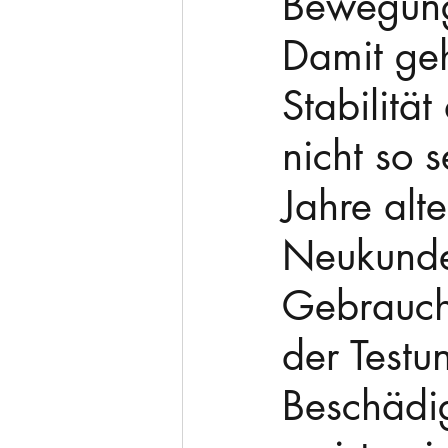
Bewegungs
Damit geh
Stabilitä
nicht so 
Jahre alt
Neukunde
Gebrauch
der Testu
Beschädi