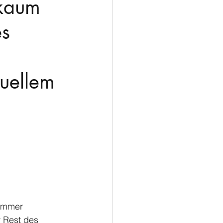
 kaum 
s 
 
uellem 
 immer 
 Rest des 