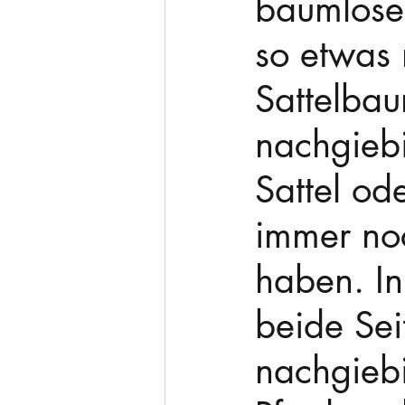
baumlose
so etwas 
Sattelbaum
nachgieb
Sattel od
immer noc
haben. In
beide Sei
nachgiebi