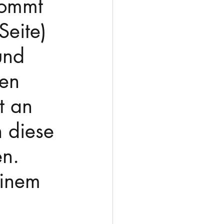
kommt 
Seite) 
und 
en 
t an 
h diese 
n. 
inem 