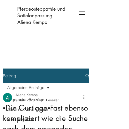
Pferdeosteopathie und
Sattelanpassung
Aliena Kempa
Beitrag
Allgemeine Beiträge
Aliena Kempa
Allgemeine Beiträge
9. Jan. 2023
1 Min. Lesezeit
▪️Die Gurtlage▪️Fast ebenso
Atmen nicht vergessen!
kompliziert wie die Suche
Mein Angebot
nach dem passenden