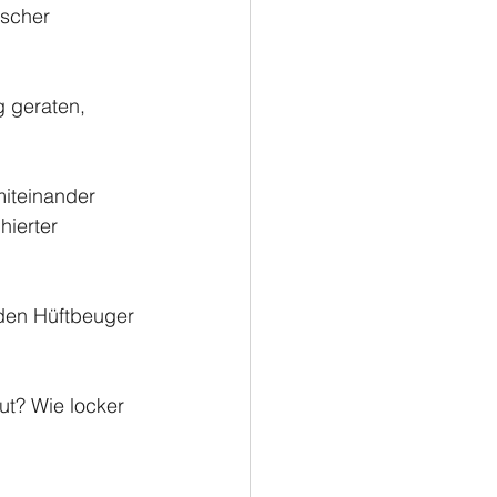
lscher 
 geraten, 
iteinander 
ierter 
den Hüftbeuger 
t? Wie locker 