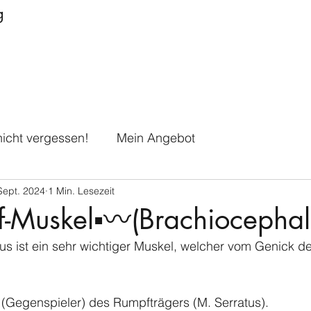
g
icht vergessen!
Mein Angebot
Sept. 2024
1 Min. Lesezeit
f-Muskel▪️〰️(Brachiocephal
us ist ein sehr wichtiger Muskel, welcher vom Genick d
t (Gegenspieler) des Rumpfträgers (M. Serratus). 