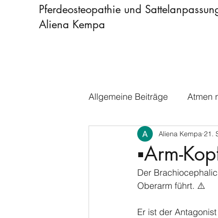
Pferdeosteopathie und Sattelanpassun
Aliena Kempa
Allgemeine Beiträge
Atmen n
Aliena Kempa
21. 
▪️Arm-Kop
Der Brachiocephalic
Oberarm führt. ⚠️
Er ist der Antagonis