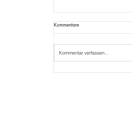
Kommentare
Kommentar verfassen...
🌉Die Statik des Pferderückens
🌉