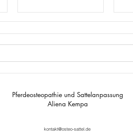
🌿Na
⬅️ Einseitig rutschender Sattel
Pferdeosteopathie und Sattelanpassung
Aliena Kempa
kontakt@osteo-sattel.de