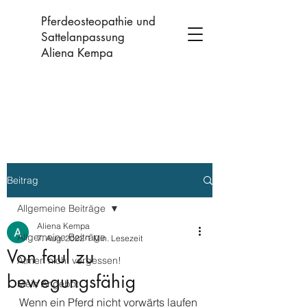
Pferdeosteopathie und
Sattelanpassung
Aliena Kempa
Beitrag
Allgemeine Beiträge
Aliena Kempa
Allgemeine Beiträge
7. Aug. 2022
1 Min. Lesezeit
Von faul zu
Atmen nicht vergessen!
bewegungsfähig
Mein Angebot
Wenn ein Pferd nicht vorwärts laufen 