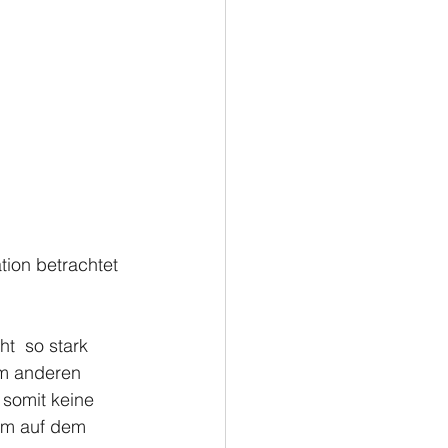
tion betrachtet 
t  so stark 
um anderen 
 somit keine 
um auf dem 