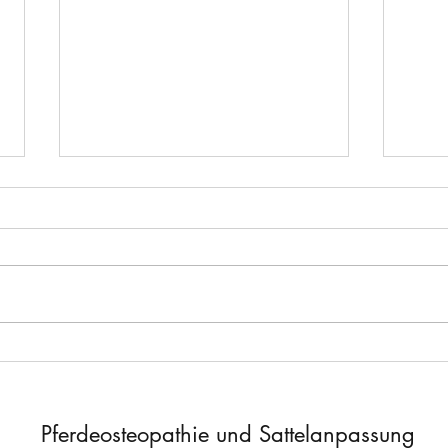
🌿Na
⬅️ Einseitig rutschender Sattel
Pferdeosteopathie und Sattelanpassung