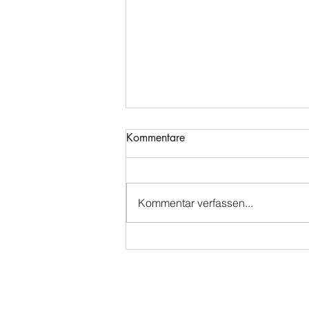
Kommentare
Kommentar verfassen...
🌉Die Statik des Pferderückens
🌉