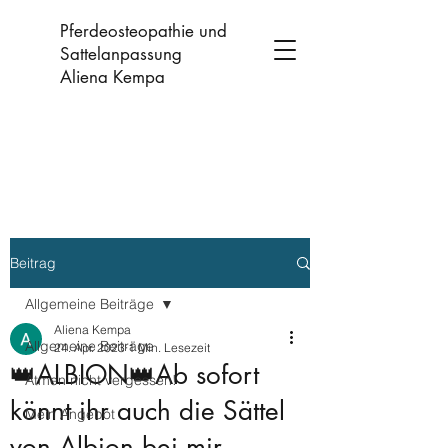
Pferdeosteopathie und
Sattelanpassung
Aliena Kempa
Beitrag
Allgemeine Beiträge
Aliena Kempa
Allgemeine Beiträge
24. Apr. 2023
1 Min. Lesezeit
👑ALBION👑Ab sofort
Atmen nicht vergessen!
könnt ihr auch die Sättel
Mein Angebot
von Albion bei mir